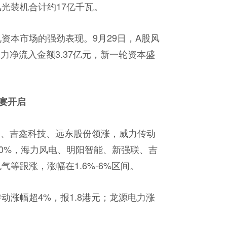
，风光装机合计约17亿千瓦。
资本市场的强劲表现。9月29日，A股风
主力净流入金额3.37亿元，新一轮资本盛
宴开启
传动、吉鑫科技、远东股份领涨，威力传动
10%，海力风电、明阳智能、新强联、吉
等跟涨，涨幅在1.6%-6%区间。
涨幅超4%，报1.8港元；龙源电力涨