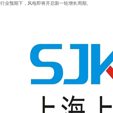
的行业预期下，风电即将开启新一轮增长周期。