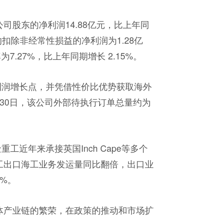
司股东的净利润14.88亿元，比上年同
的扣除非经常性损益的净利润为1.28亿
7.27%，比上年同期增长 2.15%。
利润增长点，并凭借性价比优势获取海外
月30日，该公司外部待执行订单总量约为
近年来承接英国Inch Cape等多个
重工出口海工业务发运量同比翻倍，出口业
%。
整体产业链的繁荣，在政策的推动和市场扩