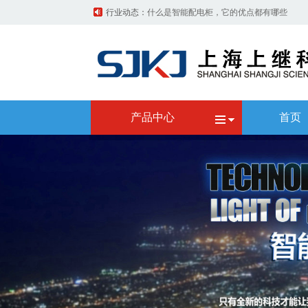
行业动态：
什么是智能配电柜，它的优点都有哪些
掌握延迟开启继电器驱动器的设计及使用方
异步电动机速度继电器反接制动控制电路
深度解析继电器的原理与应用
继电器触点的认识和理解
产品中心
首页
固态继电器的选用以及固态继电器使用的注
启动继电器的作用_电磁继电器工作原理
如何检测固态继电器的接触电阻和工作电压
接地继电器的原理是什么？用途有哪些？
带继电器的过压保护器电路原理图
电压继电器在电路中起什么作用？
中间继电器在使用过程中有哪些用途