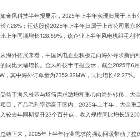
如金风科技半年报显示，2025年上半年实现归属于上市公
长7.26%；运达股份2025年上半年归属于上市公司股东
比上年同期增长128.59%，该企业上半年风电机组毛利率为
从海外拓展来看，中国风电企业积极走向海外寻求新的
的同比大幅增长。金风科技半年报显示，截至2025年6
GW，其中海外订单量为7359.82MW，同比增长42.27%。
受益于海风桩基与塔筒需求激增和重心向海外转移，大金重工
项目，产品毛利率远高于国内。2025年上半年，大金
入较去年同期提升23个百分点，收入规模同比增长近200
总结下来，2025年上半年行业需求的强劲回暖带动了