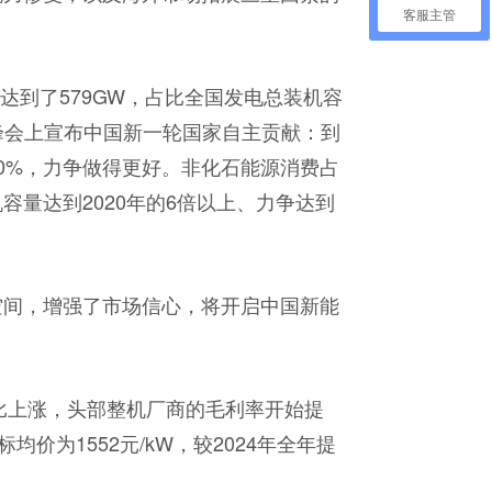
客服主管
机量达到了579GW，占比全国发电总装机容
化峰会上宣布中国新一轮国家自主贡献：到
10%，力争做得更好。非化石能源消费占
容量达到2020年的6倍以上、力争达到
空间，增强了市场信心，将开启中国新能
同比上涨，头部整机厂商的毛利率开始提
均价为1552元/kW，较2024年全年提